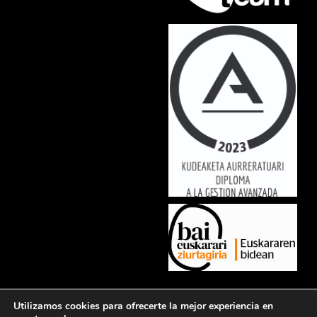
Lorem ipsum dolor sit amet, consectetur adipiscing elit. Ut elit tellus,
Utilizamos cookies para ofrecerte la mejor experiencia en
luctus nec ullamcorper mattis, pulvinar dapibus leo.