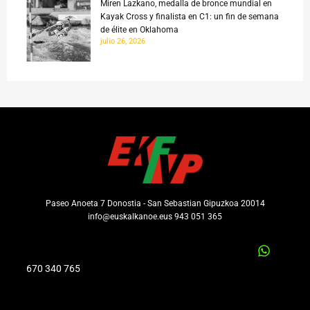
Miren Lazkano, medalla de bronce mundial en
Kayak Cross y finalista en C1: un fin de semana
de élite en Oklahoma
julio 26, 2026
Paseo Anoeta 7 Donostia - San Sebastian Gipuzkoa 20014
info@euskalkanoe.eus 943 051 365
670 340 765