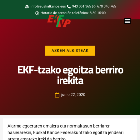
info@euskalkanoe.eus
943 051 365
670 340 765
Horario de atención telefónica: 8:30-15:00
AZKEN ALBISTEAK
EKF-tzako egoitza berriro
irekita
junio 22, 2020
Alarma egoeraren amaiera eta normaltasun berriaren
hasierarekin, Euskal Kanoe Federakuntzako egoitza jendeari
arreta emateko ireki da berriro.