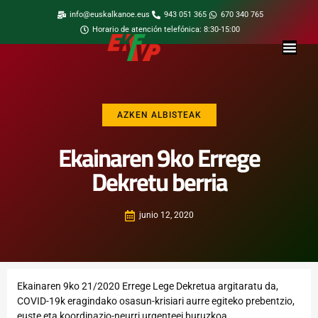
info@euskalkanoe.eus
943 051 365
670 340 765
Horario de atención telefónica: 8:30-15:00
AZKEN ALBISTEAK
Ekainaren 9ko Errege
Dekretu berria
junio 12, 2020
Ekainaren 9ko 21/2020 Errege Lege Dekretua
argitaratu da,
COVID-19k eragindako osasun-krisiari aurre egiteko prebentzio,
euste eta koordinazio-neurri urgenteei buruzkoa.