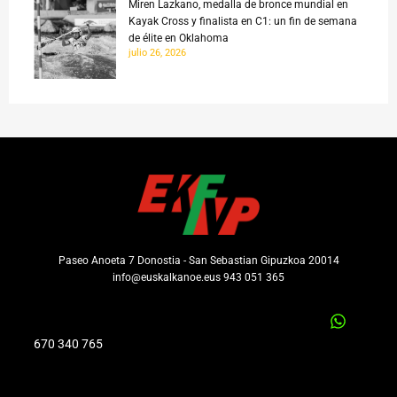
Miren Lazkano, medalla de bronce mundial en
Kayak Cross y finalista en C1: un fin de semana
de élite en Oklahoma
julio 26, 2026
Paseo Anoeta 7 Donostia - San Sebastian Gipuzkoa 20014
info@euskalkanoe.eus 943 051 365
670 340 765