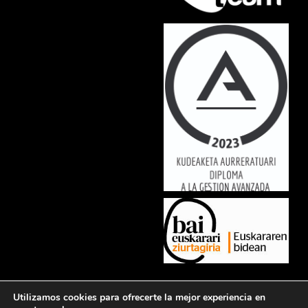
Lorem ipsum dolor sit amet, consectetur adipiscing elit. Ut elit tellus,
Utilizamos cookies para ofrecerte la mejor experiencia en
luctus nec ullamcorper mattis, pulvinar dapibus leo.