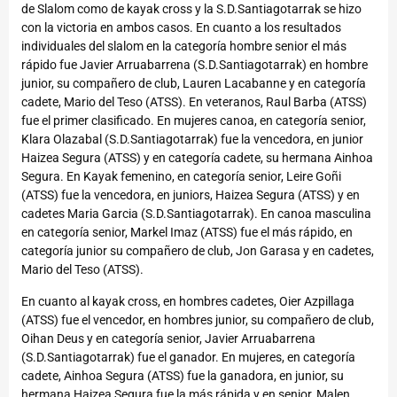
de Slalom como de kayak cross y la S.D.Santiagotarrak se hizo
con la victoria en ambos casos. En cuanto a los resultados
individuales del slalom en la categoría hombre senior el más
rápido fue Javier Arruabarrena (S.D.Santiagotarrak) en hombre
junior, su compañero de club, Lauren Lacabanne y en categoría
cadete, Mario del Teso (ATSS). En veteranos, Raul Barba (ATSS)
fue el primer clasificado. En mujeres canoa, en categoría senior,
Klara Olazabal (S.D.Santiagotarrak) fue la vencedora, en junior
Haizea Segura (ATSS) y en categoría cadete, su hermana Ainhoa
Segura. En Kayak femenino, en categoría senior, Leire Goñi
(ATSS) fue la vencedora, en juniors, Haizea Segura (ATSS) y en
cadetes Maria Garcia (S.D.Santiagotarrak). En canoa masculina
en categoría senior, Markel Imaz (ATSS) fue el más rápido, en
categoría junior su compañero de club, Jon Garasa y en cadetes,
Mario del Teso (ATSS).
En cuanto al kayak cross, en hombres cadetes, Oier Azpillaga
(ATSS) fue el vencedor, en hombres junior, su compañero de club,
Oihan Deus y en categoría senior, Javier Arruabarrena
(S.D.Santiagotarrak) fue el ganador. En mujeres, en categoría
cadete, Ainhoa Segura (ATSS) fue la ganadora, en junior, su
hermana Haizea Segura fue la más rápida y en senior, Malen