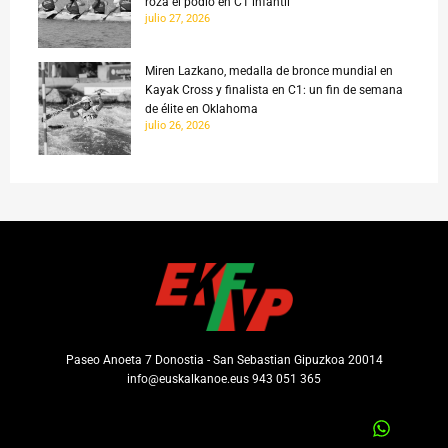
roza el podio en C1 infantil
julio 27, 2026
Miren Lazkano, medalla de bronce mundial en
Kayak Cross y finalista en C1: un fin de semana
de élite en Oklahoma
julio 26, 2026
Paseo Anoeta 7 Donostia - San Sebastian Gipuzkoa 20014
info@euskalkanoe.eus 943 051 365