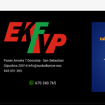
Paseo Anoeta 7 Donostia - San Sebastian
Gipuzkoa 20014 info@euskalkanoe.eus
943 051 365
670 340 765