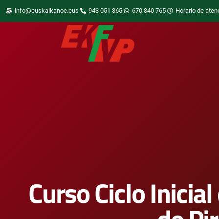
info@euskalkanoe.eus
943 051 365
670 340 765
Horario de aten
Curso Ciclo Inicia