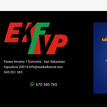
Paseo Anoeta 7 Donostia - San Sebastian
Gipuzkoa 20014 info@euskalkanoe.eus
943 051 365
670 340 765