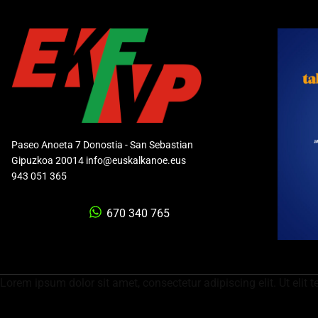
Paseo Anoeta 7 Donostia - San Sebastian
Gipuzkoa 20014 info@euskalkanoe.eus
943 051 365
670 340 765
Lorem ipsum dolor sit amet, consectetur adipiscing elit. Ut elit t