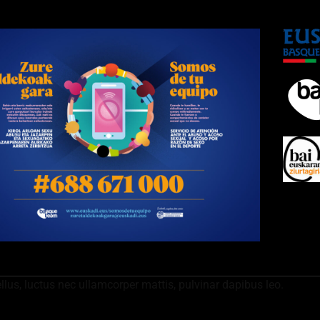
ellus, luctus nec ullamcorper mattis, pulvinar dapibus leo.