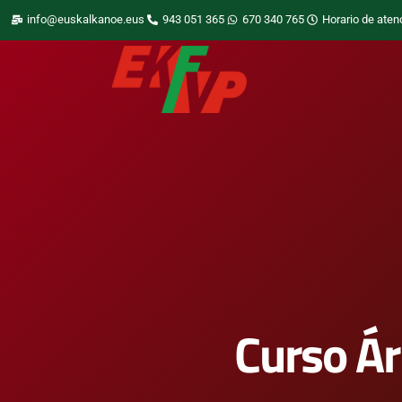
info@euskalkanoe.eus
943 051 365
670 340 765
Horario de aten
Curso Ár