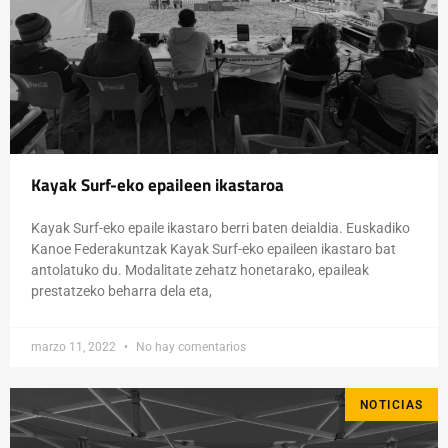
Kayak Surf-eko epaileen ikastaroa
Kayak Surf-eko epaile ikastaro berri baten deialdia. Euskadiko
Kanoe Federakuntzak Kayak Surf-eko epaileen ikastaro bat
antolatuko du. Modalitate zehatz honetarako, epaileak
prestatzeko beharra dela eta,
marzo 11, 2022
No hay comentarios
NOTICIAS