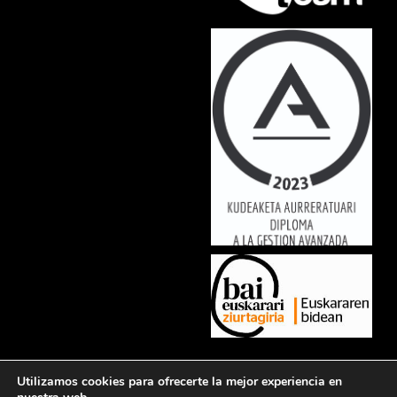
Lorem ipsum dolor sit amet, consectetur adipiscing elit. Ut elit tellus,
Utilizamos cookies para ofrecerte la mejor experiencia en
luctus nec ullamcorper mattis, pulvinar dapibus leo.