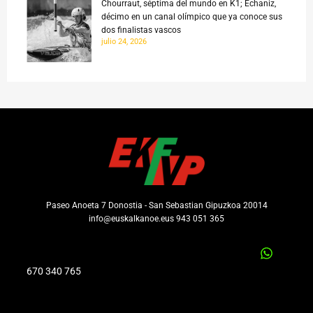
Chourraut, séptima del mundo en K1; Echaniz,
décimo en un canal olímpico que ya conoce sus
dos finalistas vascos
julio 24, 2026
Paseo Anoeta 7 Donostia - San Sebastian Gipuzkoa 20014
info@euskalkanoe.eus 943 051 365
670 340 765