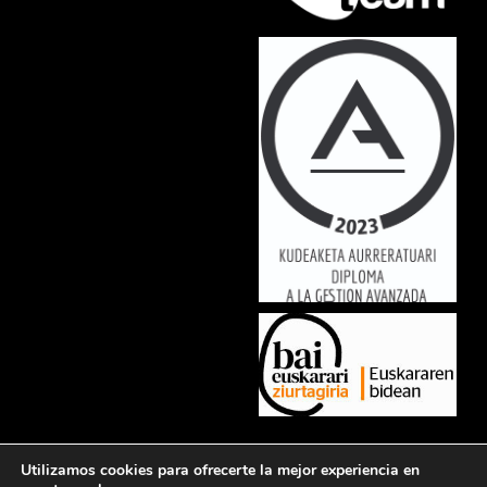
Lorem ipsum dolor sit amet, consectetur adipiscing elit. Ut elit tellus,
Utilizamos cookies para ofrecerte la mejor experiencia en
luctus nec ullamcorper mattis, pulvinar dapibus leo.