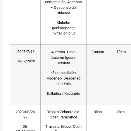
competición. Ascenso
– Descenso del
Bidasoa
Klubeko
gonbidapena/
Invitación club
2023/7/16
12km
4. Proba- Urola
Zumaia
Ibaiaren Igoera-
16/07/2023
Jetsiera
4ª competición.
Ascenso- Descenso
del Urola
Ibilbidea / Recorrido
2023/08/26-
Bilboko Zeharkaldia-
Bilbo
8km
27
Open Paracanoe
26-
Travesía Bilbao- Open