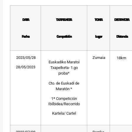
DATA
TXAPELKETA
TOKIA
DISTANTZIA
Fecha
Competición
Lugar
Distancia
2023/05/28
Zumaia
18km
E
uskadiko Maratoi
28/05/2023
Txapelketa- 1.go
proba*
Cto. de Euskadi de
Maratón *
1ª Competición
Ibilbidea/Recorrido
Kartela/ Cartel