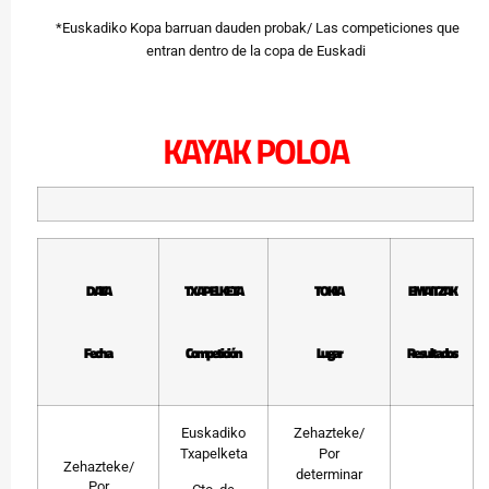
*Euskadiko Kopa barruan dauden probak/ Las competiciones que
entran dentro de la copa de Euskadi
KAYAK POLOA
DATA
TXAPELKETA
TOKIA
EMAITZAK
Fecha
Competición
Lugar
Resultados
Euskadiko
Zehazteke/
Txapelketa
Por
Zehazteke/
determinar
Por