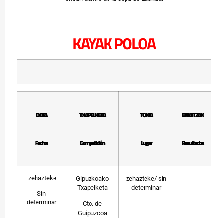
KAYAK POLOA
DATA
TXAPELKETA
TOKIA
EMAITZAK
Fecha
Competición
Lugar
Resultados
zehazteke
Gipuzkoako
zehazteke/ sin
Txapelketa
determinar
Sin
determinar
Cto. de
Guipuzcoa