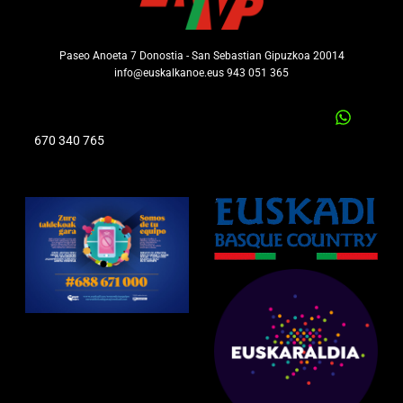
Paseo Anoeta 7 Donostia - San Sebastian Gipuzkoa 20014
info@euskalkanoe.eus 943 051 365
670 340 765