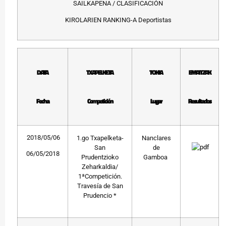
SAILKAPENA / CLASIFICACIÓN
KIROLARIEN RANKING-A Deportistas
DATA
TXAPELKETA
TOKIA
EMAITZAK
Fecha
Competición
Lugar
Resultados
2018/05/06
1.go Txapelketa-
Nanclares
San
de
06/05/2018
Prudentzioko
Gamboa
Zeharkaldia/
1ªCompetición.
Travesía de San
Prudencio *