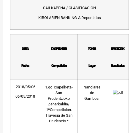
SAILKAPENA / CLASIFICACIÓN
KIROLARIEN RANKING-A Deportistas
DATA
TXAPELKETA
TOKIA
EMAITZAK
Fecha
Competición
Lugar
Resultados
2018/05/06
1.go Txapelketa-
Nanclares
San
de
06/05/2018
Prudentzioko
Gamboa
Zeharkaldia/
1ªCompetición.
Travesía de San
Prudencio *