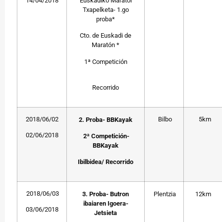
14/04/2018
Euskadiko Maratoi
Txapelketa- 1.go
proba*
Cto. de Euskadi de
Maratón *
1ª Competición
Recorrido
2018/06/02
Bilbo
5km
2. Proba- BBKayak
02/06/2018
2ª Competición-
BBKayak
Ibilbidea/ Recorrido
2018/06/03
3. Proba- Butron
Plentzia
12km
ibaiaren Igoera-
03/06/2018
Jetsieta