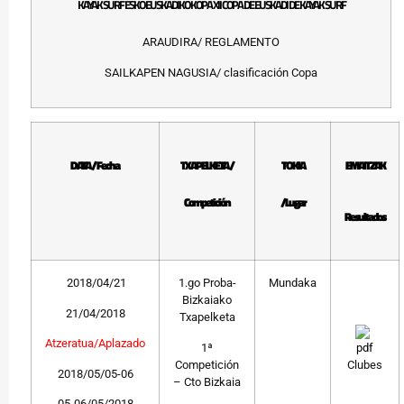
KAYAK SURF ESKO EUSKADIKO KOPA XII COPA DE EUSKADI DE KAYAK SURF
ARAUDIRA/ REGLAMENTO
SAILKAPEN NAGUSIA/ clasificación Copa
DATA / Fecha
TXAPELKETA /
TOKIA
EMAITZAK
Competición
/Lugar
Resultados
2018/04/21
1.go Proba-
Mundaka
Bizkaiako
21/04/2018
Txapelketa
Atzeratua/Aplazado
1ª
Competición
Clubes
2018/05/05-06
– Cto Bizkaia
05-06/05/2018