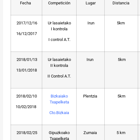
Fecha
Competición
Lugar
Distancia
2017/12/16
Ur lasaietako
Irun
5km
I kontrola
16/12/2017
I control A.T.
2018/01/13
Ur lasaietako
Irun
5km
II kontrola
13/01/2018
II Control A.T.
2018/02/10
Bizkaiako
Plentzia
5km
Txapelketa
10/02/2018
Cto.Bizkaia
2018/02/25
Gipuzkoako
Zumaia
5 km
Txapelketa