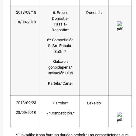
2018/08/18
6. Proba.
Donostia
Donostia-
18/08/2018
Pasaia-
Donostia*
6ª Competición.
SnSn- Pasaia-
SnSn *
Klubaren
gonbidapena/
Invitación Club
Kartela/ Cartel
2018/09/23
7. Proba*
Lekeitio
23/09/2018
7ªCompetición.*
*Euskadiko Kopa barruan dauden probak/ Las competiciones que