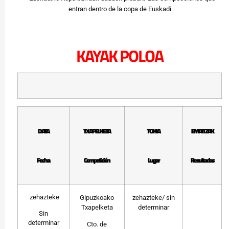
entran dentro de la copa de Euskadi
KAYAK POLOA
DATA
TXAPELKETA
TOKIA
EMAITZAK
Fecha
Competición
Lugar
Resultados
zehazteke
Gipuzkoako
zehazteke/ sin
Txapelketa
determinar
Sin
determinar
Cto. de