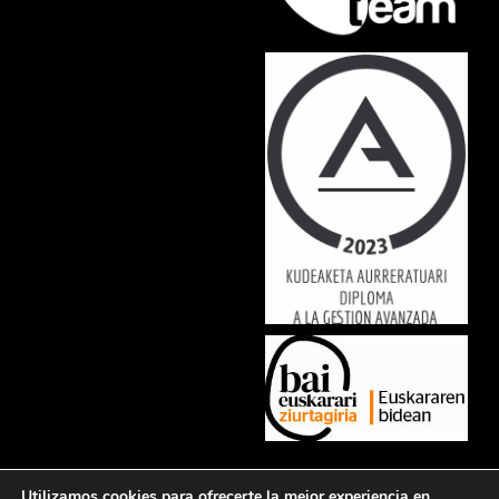
Lorem ipsum dolor sit amet, consectetur adipiscing elit. Ut elit tellus,
Utilizamos cookies para ofrecerte la mejor experiencia en