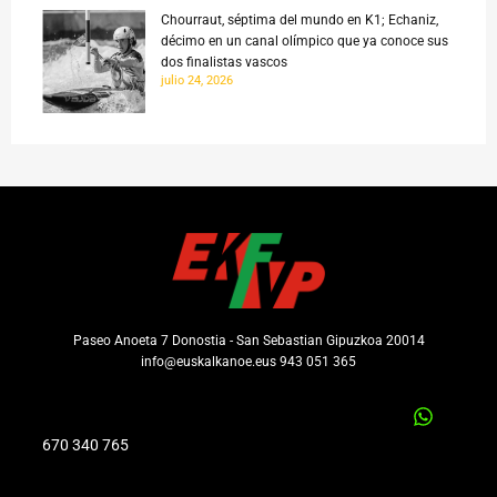
Chourraut, séptima del mundo en K1; Echaniz,
décimo en un canal olímpico que ya conoce sus
dos finalistas vascos
julio 24, 2026
Paseo Anoeta 7 Donostia - San Sebastian Gipuzkoa 20014
info@euskalkanoe.eus 943 051 365
670 340 765