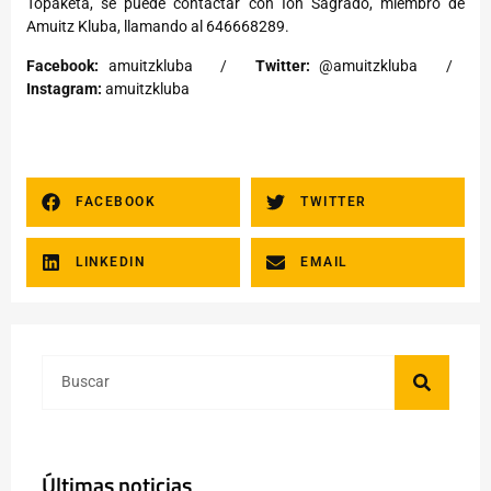
Topaketa, se puede contactar con Ion Sagrado, miembro de
Amuitz Kluba, llamando al 646668289.
Facebook:
amuitzkluba /
Twitter:
@amuitzkluba /
Instagram:
amuitzkluba
FACEBOOK
TWITTER
LINKEDIN
EMAIL
Últimas noticias