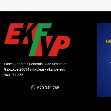
Paseo Anoeta 7 Donostia - San Sebastian
Gipuzkoa 20014 info@euskalkanoe.eus
943 051 365
670 340 765