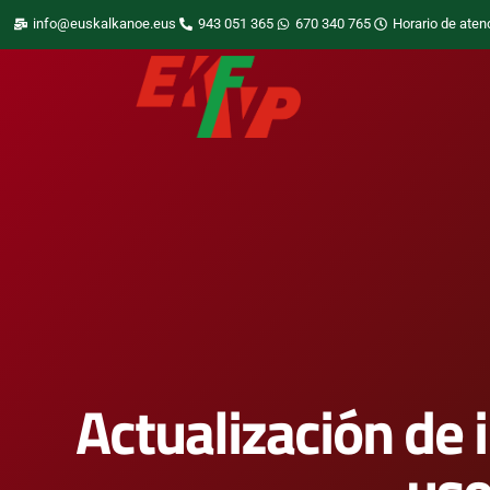
info@euskalkanoe.eus
943 051 365
670 340 765
Horario de aten
Actualización de 