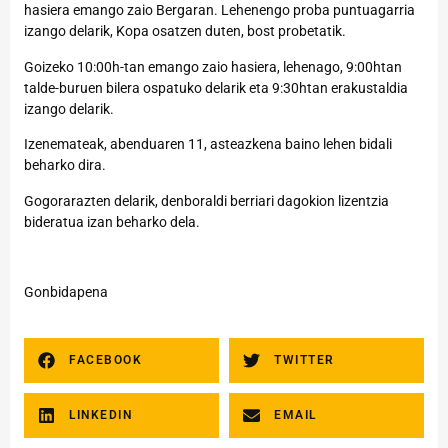
hasiera emango zaio Bergaran. Lehenengo proba puntuagarria
izango delarik, Kopa osatzen duten, bost probetatik.
Goizeko 10:00h-tan emango zaio hasiera, lehenago, 9:00htan
talde-buruen bilera ospatuko delarik eta 9:30htan erakustaldia
izango delarik.
Izenemateak, abenduaren 11, asteazkena baino lehen bidali
beharko dira.
Gogorarazten delarik, denboraldi berriari dagokion lizentzia
bideratua izan beharko dela.
Gonbidapena
FACEBOOK
TWITTER
LINKEDIN
EMAIL