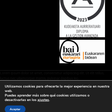
Lorem ipsum dolor sit amet, consectetur adipiscing elit. Ut elit tellus,
luctus nec ullamcorper mattis, pulvinar dapibus leo.
Utilizamos cookies para ofrecerte la mejor experiencia en nuestra
web.
Puedes aprender más sobre qué cookies utilizamos o
Política de privacidad
Aviso legal
Política de cookies
Contacto
desactivarlas en los
ajustes
.
Aceptar