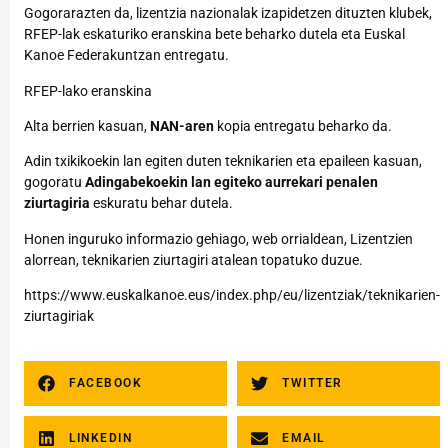
Gogorarazten da, lizentzia nazionalak izapidetzen dituzten klubek,
RFEP-lak eskaturiko eranskina bete beharko dutela eta Euskal
Kanoe Federakuntzan entregatu.
RFEP-lako eranskina
Alta berrien kasuan,
NAN-aren
kopia entregatu beharko da.
Adin txikikoekin lan egiten duten teknikarien eta epaileen kasuan,
gogoratu
Adingabekoekin lan egiteko aurrekari penalen
ziurtagiria
eskuratu behar dutela.
Honen inguruko informazio gehiago, web orrialdean, Lizentzien
alorrean, teknikarien ziurtagiri atalean topatuko duzue.
https://www.euskalkanoe.eus/index.php/eu/lizentziak/teknikarien-
ziurtagiriak
FACEBOOK
TWITTER
LINKEDIN
EMAIL