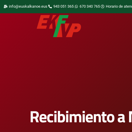
info@euskalkanoe.eus
943 051 365
670 340 765
Horario de aten
Recibimiento a 