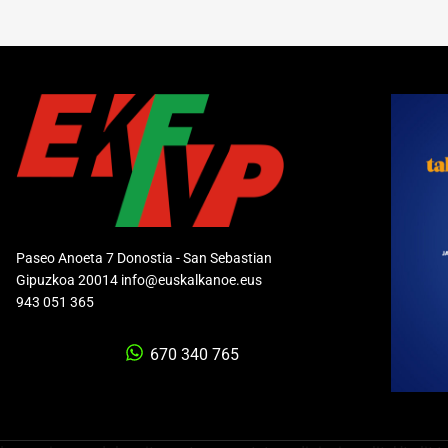
Paseo Anoeta 7 Donostia - San Sebastian
Gipuzkoa 20014 info@euskalkanoe.eus
943 051 365
670 340 765