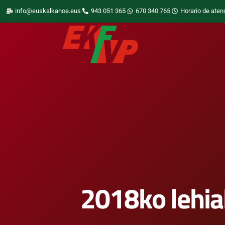
info@euskalkanoe.eus
943 051 365
670 340 765
Horario de aten
2018ko lehia