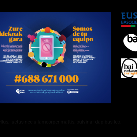
ellus, luctus nec ullamcorper mattis, pulvinar dapibus leo.