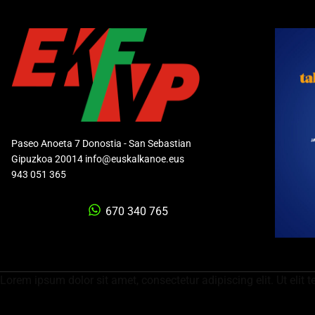
Paseo Anoeta 7 Donostia - San Sebastian
Gipuzkoa 20014 info@euskalkanoe.eus
943 051 365
670 340 765
Lorem ipsum dolor sit amet, consectetur adipiscing elit. Ut elit t