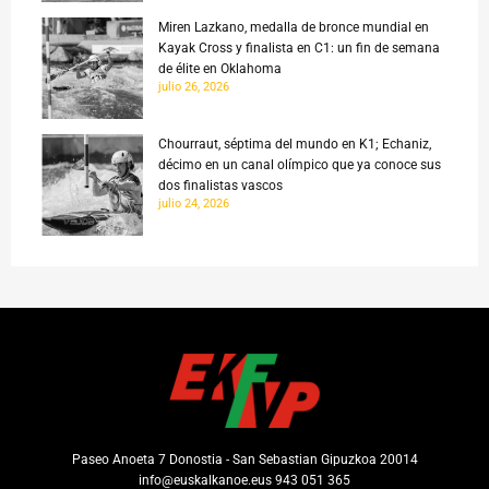
Miren Lazkano, medalla de bronce mundial en
Kayak Cross y finalista en C1: un fin de semana
de élite en Oklahoma
julio 26, 2026
Chourraut, séptima del mundo en K1; Echaniz,
décimo en un canal olímpico que ya conoce sus
dos finalistas vascos
julio 24, 2026
Paseo Anoeta 7 Donostia - San Sebastian Gipuzkoa 20014
info@euskalkanoe.eus 943 051 365