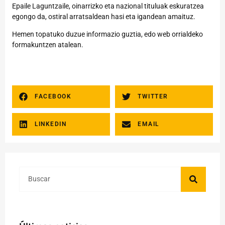
Epaile Laguntzaile, oinarrizko eta nazional tituluak eskuratzea
egongo da, ostiral arratsaldean hasi eta igandean amaituz.
Hemen
topatuko duzue informazio guztia, edo web orrialdeko
formakuntzen atalean.
FACEBOOK
TWITTER
LINKEDIN
EMAIL