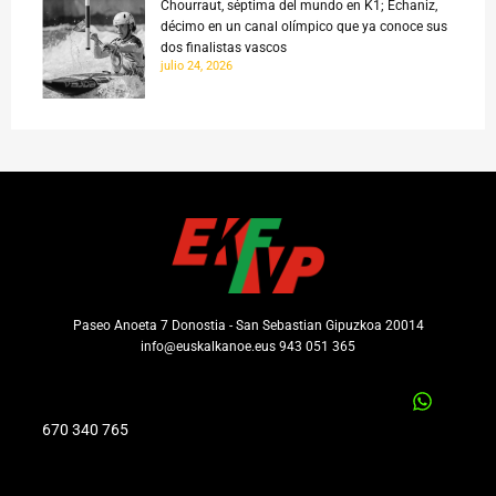
Chourraut, séptima del mundo en K1; Echaniz,
décimo en un canal olímpico que ya conoce sus
dos finalistas vascos
julio 24, 2026
Paseo Anoeta 7 Donostia - San Sebastian Gipuzkoa 20014
info@euskalkanoe.eus 943 051 365
670 340 765