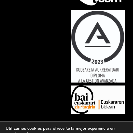
Lorem ipsum dolor sit amet, consectetur adipiscing elit. Ut elit tellus,
Utilizamos cookies para ofrecerte la mejor experiencia en
luctus nec ullamcorper mattis, pulvinar dapibus leo.