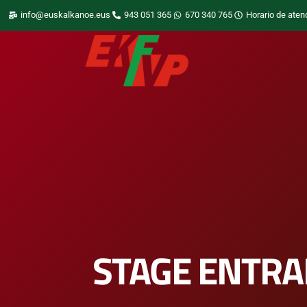
info@euskalkanoe.eus
943 051 365
670 340 765
Horario de aten
STAGE ENTR