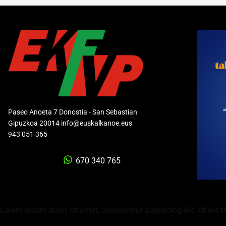
Paseo Anoeta 7 Donostia - San Sebastian
Gipuzkoa 20014 info@euskalkanoe.eus
943 051 365
670 340 765
Lorem ipsum dolor sit amet, consectetur adipiscing elit. Ut elit t