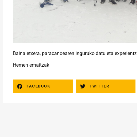
Baina etxera, paracanoearen inguruko datu eta experientzi
Hemen emaitzak
FACEBOOK
TWITTER