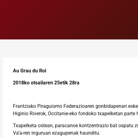
Au Grau du Roi
2018ko otsailaren 25etik 28ra
Frantziako Piraguismo Federazioaren gonbidapenari esker
Higinio Riverok, Occitanie-eko fondoko txapelketan parte
Txapelketa ostean, paracanoe kontzentrazio bat ospatu zu
Va’a-ren inguruan ezagupenak haunditu.