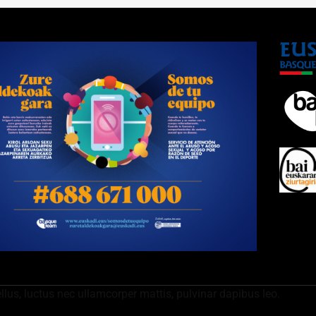
ellus, luctus nec ullamcorper mattis, pulvinar dapibus leo.