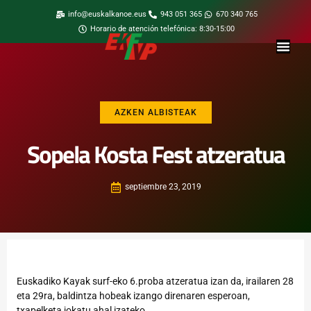
info@euskalkanoe.eus
943 051 365
670 340 765
Horario de atención telefónica: 8:30-15:00
AZKEN ALBISTEAK
Sopela Kosta Fest atzeratua
septiembre 23, 2019
Euskadiko Kayak surf-eko 6.proba atzeratua izan da, irailaren 28
eta 29ra, baldintza hobeak izango direnaren esperoan,
txapelketa jokatu ahal izateko.