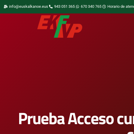
info@euskalkanoe.eus
943 051 365
670 340 765
Horario de aten
Prueba Acceso cu