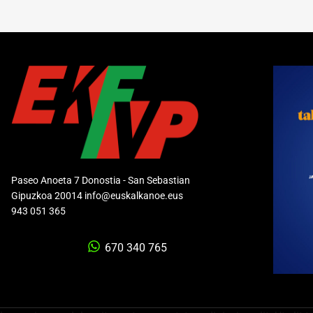
Paseo Anoeta 7 Donostia - San Sebastian
Gipuzkoa 20014 info@euskalkanoe.eus
943 051 365
670 340 765