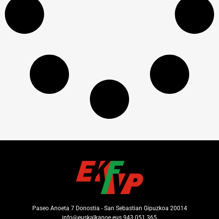
Paseo Anoeta 7 Donostia - San Sebastian Gipuzkoa 20014
info@euskalkanoe.eus 943 051 365