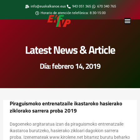
info@euskalkanoe.eus
943 051 365
670 340 765
Horario de atención telefónica: 8:30-15:00
Latest News & Article
Día: febrero 14, 2019
Piraguismoko entrenatzaile ikastaroko hasierako
ziklorako sarrera proba 2019
Dagoeneko argitaratua izan da piraguismoko entrenatzaile
ikastaroa burutzeko, hasierako zikloari dagokion sarrera
proba. Izenemateak www.kirolene.net bitartez burutu beharko