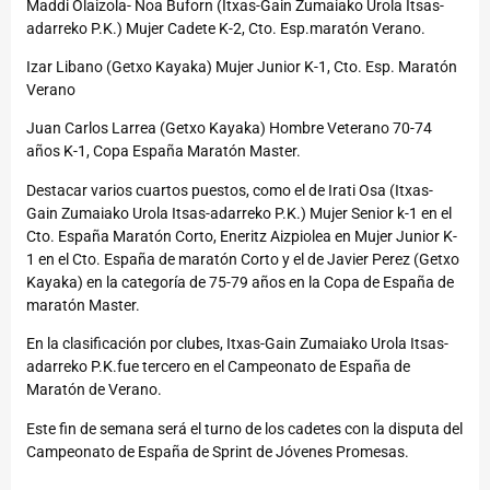
Maddi Olaizola- Noa Buforn (Itxas-Gain Zumaiako Urola Itsas-
adarreko P.K.) Mujer Cadete K-2, Cto. Esp.maratón Verano.
Izar Libano (Getxo Kayaka) Mujer Junior K-1, Cto. Esp. Maratón
Verano
Juan Carlos Larrea (Getxo Kayaka) Hombre Veterano 70-74
años K-1, Copa España Maratón Master.
Destacar varios cuartos puestos, como el de Irati Osa (Itxas-
Gain Zumaiako Urola Itsas-adarreko P.K.) Mujer Senior k-1 en el
Cto. España Maratón Corto, Eneritz Aizpiolea en Mujer Junior K-
1 en el Cto. España de maratón Corto y el de Javier Perez (Getxo
Kayaka) en la categoría de 75-79 años en la Copa de España de
maratón Master.
En la clasificación por clubes, Itxas-Gain Zumaiako Urola Itsas-
adarreko P.K.fue tercero en el Campeonato de España de
Maratón de Verano.
Este fin de semana será el turno de los cadetes con la disputa del
Campeonato de España de Sprint de Jóvenes Promesas.