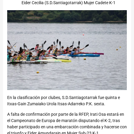
Eider Cecilia (S.D.Santiagotarrak) Mujer Cadete K-1
En la clasificación por clubes, S.D.Santiagotarrak fue quinta e
Itxas-Gain Zumaiako Urola Itsas-Adarreko P.K. sexta.
A falta de confirmación por parte de la RFEP, Irati Osa estará en
el Campeonato de Europa de maratón disputando el K-2, tras
haber participado en una embarcación combinada y hacerse con
el triunfo y Eider Amundarain en Mujer Sub-23 K-1.