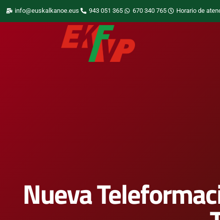
info@euskalkanoe.eus
943 051 365
670 340 765
Horario de aten
Nueva Teleformaci