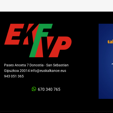
Paseo Anoeta 7 Donostia - San Sebastian
Gipuzkoa 20014 info@euskalkanoe.eus
943 051 365
670 340 765