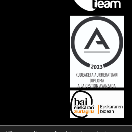
Lorem ipsum dolor sit amet, consectetur adipiscing elit. Ut elit tellus,