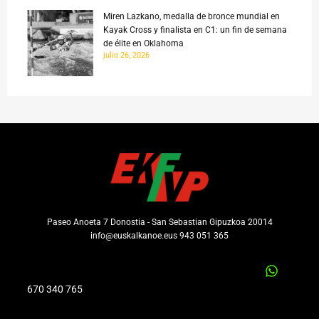
Miren Lazkano, medalla de bronce mundial en
Kayak Cross y finalista en C1: un fin de semana
de élite en Oklahoma
julio 26, 2026
Paseo Anoeta 7 Donostia - San Sebastian Gipuzkoa 20014
info@euskalkanoe.eus 943 051 365
670 340 765