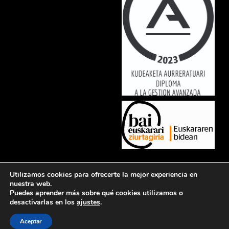
Lorem ipsum dolor sit amet, consectetur adipiscing elit. Ut elit tellus,
Utilizamos cookies para ofrecerte la mejor experiencia en
luctus nec ullamcorper mattis, pulvinar dapibus leo.
nuestra web.
Puedes aprender más sobre qué cookies utilizamos o
desactivarlas en los
ajustes
.
Política de privacidad
Aviso legal
Política de cookies
Contacto
Aceptar