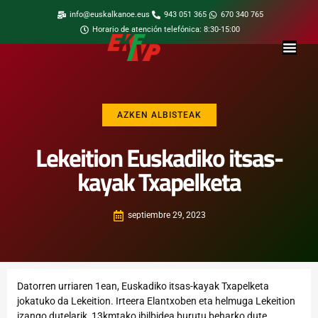
info@euskalkanoe.eus
943 051 365
670 340 765
Horario de atención telefónica: 8:30-15:00
AZKEN ALBISTEAK
Lekeition Euskadiko itsas-
kayak Txapelketa
septiembre 29, 2023
Datorren urriaren 1ean, Euskadiko itsas-kayak Txapelketa
jokatuko da Lekeition. Irteera Elantxoben eta helmuga Lekeition
izango dutelarik, 13kmtako ibilbidea burutu beharko dute