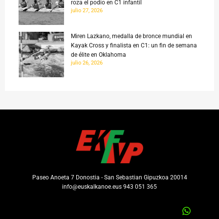
roza el podio en C1 infantil
julio 27, 2026
Miren Lazkano, medalla de bronce mundial en
Kayak Cross y finalista en C1: un fin de semana
de élite en Oklahoma
julio 26, 2026
Paseo Anoeta 7 Donostia - San Sebastian Gipuzkoa 20014
info@euskalkanoe.eus 943 051 365