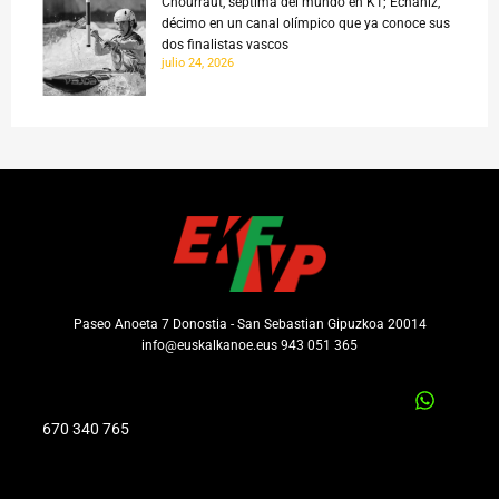
Chourraut, séptima del mundo en K1; Echaniz,
décimo en un canal olímpico que ya conoce sus
dos finalistas vascos
julio 24, 2026
Paseo Anoeta 7 Donostia - San Sebastian Gipuzkoa 20014
info@euskalkanoe.eus 943 051 365
670 340 765