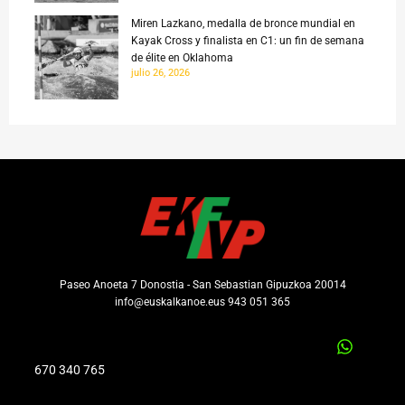
Miren Lazkano, medalla de bronce mundial en
Kayak Cross y finalista en C1: un fin de semana
de élite en Oklahoma
julio 26, 2026
Paseo Anoeta 7 Donostia - San Sebastian Gipuzkoa 20014
info@euskalkanoe.eus 943 051 365
670 340 765