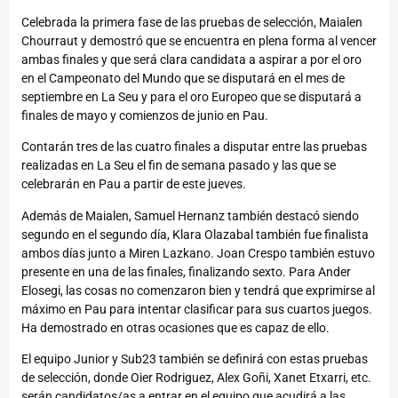
Celebrada la primera fase de las pruebas de selección, Maialen
Chourraut y demostró que se encuentra en plena forma al vencer
ambas finales y que será clara candidata a aspirar a por el oro
en el Campeonato del Mundo que se disputará en el mes de
septiembre en La Seu y para el oro Europeo que se disputará a
finales de mayo y comienzos de junio en Pau.
Contarán tres de las cuatro finales a disputar entre las pruebas
realizadas en La Seu el fin de semana pasado y las que se
celebrarán en Pau a partir de este jueves.
Además de Maialen, Samuel Hernanz también destacó siendo
segundo en el segundo día, Klara Olazabal también fue finalista
ambos días junto a Miren Lazkano. Joan Crespo también estuvo
presente en una de las finales, finalizando sexto. Para Ander
Elosegi, las cosas no comenzaron bien y tendrá que exprimirse al
máximo en Pau para intentar clasificar para sus cuartos juegos.
Ha demostrado en otras ocasiones que es capaz de ello.
El equipo Junior y Sub23 también se definirá con estas pruebas
de selección, donde Oier Rodriguez, Alex Goñi, Xanet Etxarri, etc.
serán candidatos/as a entrar en el equipo que acudirá a las