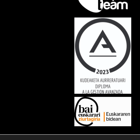
Lorem ipsum dolor sit amet, consectetur adipiscing elit. Ut elit tellus,