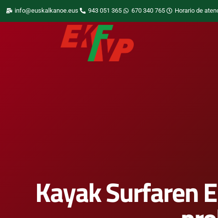
info@euskalkanoe.eus
943 051 365
670 340 765
Horario de aten
Kayak Surfaren E