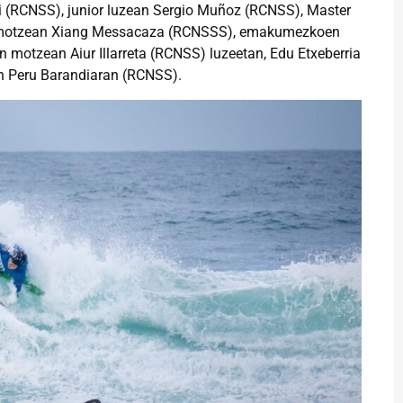
i (RCNSS), junior luzean Sergio Muñoz (RCNSS), Master
 motzean Xiang Messacaza (RCNSSS), emakumezkoen
motzean Aiur Illarreta (RCNSS) luzeetan, Edu Etxeberria
an Peru Barandiaran (RCNSS).