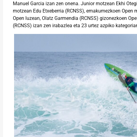
Manuel Garcia izan zen onena. Junior motzean Ekhi Oteg
motzean Edu Etxeberria (RCNSS), emakumezkoen Open
Open luzean, Olatz Garmendia (RCNSS) gizonezkoen Open 
(RCNSS) izan zen irabazlea eta 23 urtez azpiko kategori