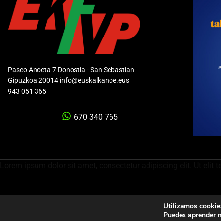
Paseo Anoeta 7 Donostia - San Sebastian
Gipuzkoa 20014 info@euskalkanoe.eus
943 051 365
670 340 765
Lorem ipsum dolor sit amet, consectetur adipiscing elit. Ut elit t
Utilizamos cookies
Política de privacidad
Aviso legal
Política de cookies
C
Puedes aprender m