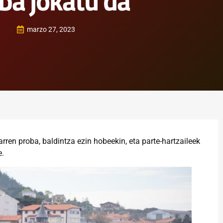
ba jokatu da
marzo 27, 2023
ren proba, baldintza ezin hobeekin, eta parte-hartzaileek
e.