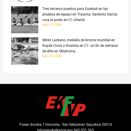
Tres terceros puestos para Euskadi en las
pruebas de equipo en Trasona; Garikoitz García
roza el podio en C1 infantil
julio 27, 2026
Miren Lazkano, medalla de bronce mundial en
Kayak Cross y finalista en C1: un fin de semana
de élite en Oklahoma
julio 26, 2026
Paseo Anoeta 7 Donostia - San Sebastian Gipuzkoa 20014
info@euskalkanoe.eus 943 051 365