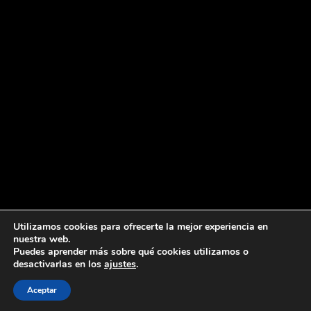
Lorem ipsum dolor sit amet, consectetur adipiscing elit. Ut elit tellus,
Utilizamos cookies para ofrecerte la mejor experiencia en
luctus nec ullamcorper mattis, pulvinar dapibus leo.
nuestra web.
Puedes aprender más sobre qué cookies utilizamos o
desactivarlas en los
ajustes
.
Aceptar
Política de privacidad
Aviso legal
Política de cookies
Contacto