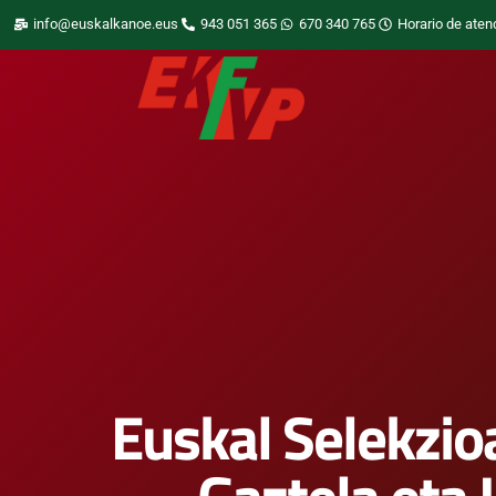
info@euskalkanoe.eus
943 051 365
670 340 765
Horario de aten
Euskal Selekzio