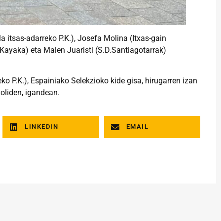
a itsas-adarreko P.K.), Josefa Molina (Itxas-gain
 Kayaka) eta Malen Juaristi (S.D.Santiagotarrak)
eko P.K.), Espainiako Selekzioko kide gisa, hirugarren izan
oliden, igandean.
LINKEDIN
EMAIL