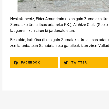
Neskak, berriz, Eider Amundrain (Itxas-gain Zumaiako Urol
Zumaiako Urola itsas-adarreko P.K.), Ainhize Olaiz (Getxo
laugarren izan ziren bi jardunaldietan.
Bestalde, Irati Osa (Itxas-gain Zumaiako Urola itsas-adarr
zen larunbatean Sanabrian eta garaileak izan ziren Vallad
FACEBOOK
TWITTER