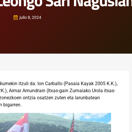
 Leongo Sari Nagusia
julio 8, 2024
iumekin itzuli da: Ion Carballo (Pasaia Kayak 2005 K.K.),
.K.), Aimar Amundrain (Itxas-gain Zumaiako Urola itsas-
izonezkoen ontzia osatzen zuten eta larunbatean
n bigarren.