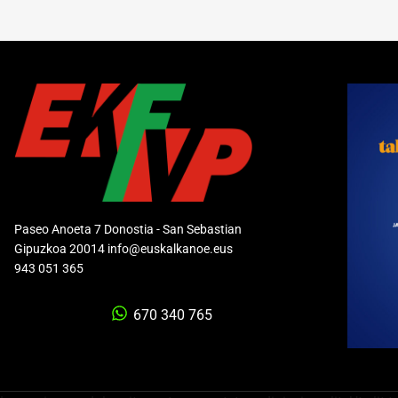
Paseo Anoeta 7 Donostia - San Sebastian
Gipuzkoa 20014 info@euskalkanoe.eus
943 051 365
670 340 765