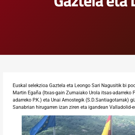
Gaztela eta
Euskal selekzioa Gaztela eta Leongo Sari Nagusitik bi pod
Martin Egaña (Itxas-gain Zumaiako Urola itsas-adarreko P
adarreko P.K.) eta Unai Amostegik (S.D.Santiagotarrak) g
Sanabrian hirugarren izan ziren eta igandean Valladolid-e