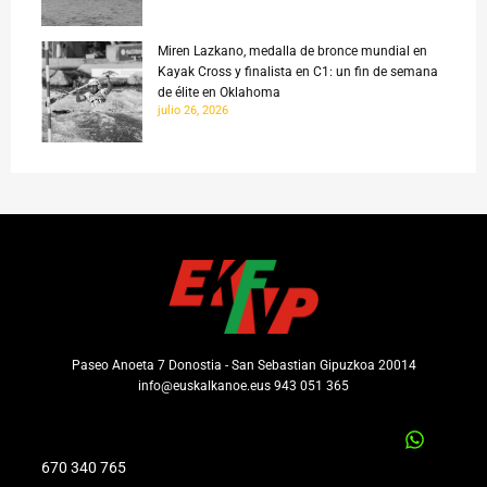
Miren Lazkano, medalla de bronce mundial en
Kayak Cross y finalista en C1: un fin de semana
de élite en Oklahoma
julio 26, 2026
Paseo Anoeta 7 Donostia - San Sebastian Gipuzkoa 20014
info@euskalkanoe.eus 943 051 365
670 340 765