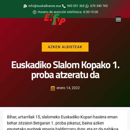
info@euskalkanoe.eus
943 051 365
670 340 765
Horario de atención telefónica: 8:30-15:00
AZKEN ALBISTEAK
Euskadiko Slalom Kopako 1.
proba atzeratu da
enero 14, 2022
Bihar, urtarrilak 15, slalomeko Euskadiko Kopari hasiera eman
behar zitzaion Bergaran 1. proba jokatuz, baina azken
egunetako euriteek emaria baldintzatu dute, eta ez da nahikoa