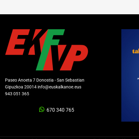
Paseo Anoeta 7 Donostia - San Sebastian
Gipuzkoa 20014 info@euskalkanoe.eus
943 051 365
670 340 765