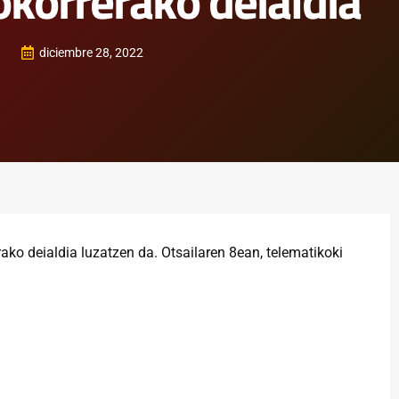
okorrerako deialdia
diciembre 28, 2022
ko deialdia luzatzen da. Otsailaren 8ean, telematikoki