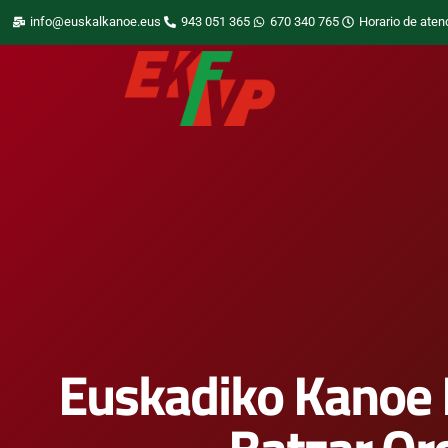
info@euskalkanoe.eus
943 051 365
670 340 765
Horario de aten
Euskadiko Kanoe 