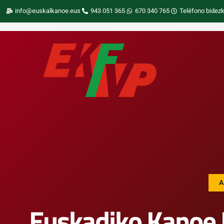
info@euskalkanoe.eus
943 051 365
670 340 765
Teléfono bidezk
A
Euskadiko Kanoe 