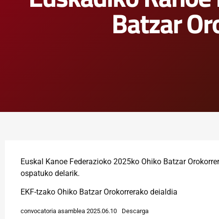
Batzar Or
Euskal Kanoe Federazioko 2025ko Ohiko Batzar Orokorrera
ospatuko delarik.
EKF-tzako Ohiko Batzar Orokorrerako deialdia
convocatoria asamblea 2025.06.10
Descarga