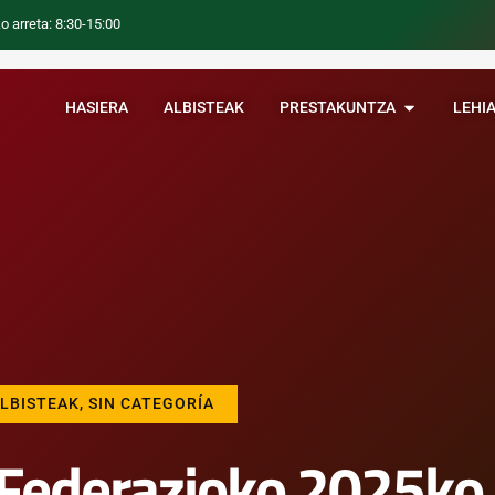
o arreta: 8:30-15:00
HASIERA
ALBISTEAK
PRESTAKUNTZA
LEHI
LBISTEAK
,
SIN CATEGORÍA
Federazioko 2025ko