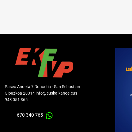
Paseo Anoeta 7 Donostia - San Sebastian
Gipuzkoa 20014 info@euskalkanoe.eus
943 051 365
670 340 765