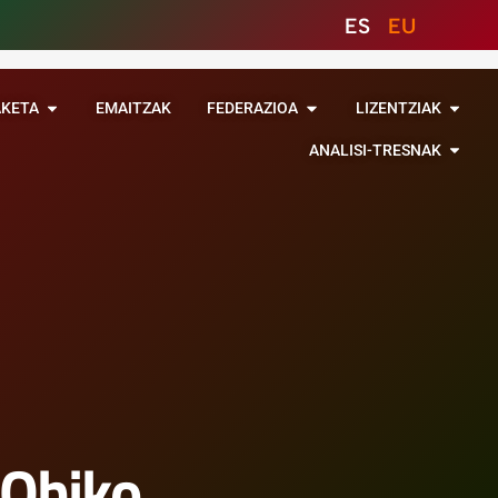
ES
EU
AKETA
EMAITZAK
FEDERAZIOA
LIZENTZIAK
ANALISI-TRESNAK
 Ohiko