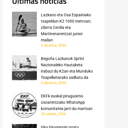
Últimas noticias
Lazkano eta Osa Espainiako
txapeldun K2 1000 metroan;
zilarra Cecilia eta
Martinenarentzat junior
mailan
3 abuztua, 2026
Begoña Lazkanok Sprint
Nazionaleko Hautaketa
irabazi du K2an eta Munduko
Txapelketarako sailkatu da
3 abuztua, 2026
EKFk euskal piraguismo
osoarentzako WhatsApp
komunitatea jarri du martxan
28 uztaila, 2026
Hiru hirugarren postu