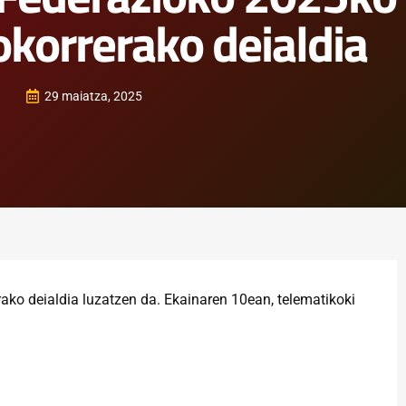
okorrerako deialdia
29 maiatza, 2025
ko deialdia luzatzen da. Ekainaren 10ean, telematikoki