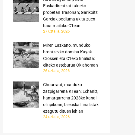
Euskadirentzat taldeko
probetan Trasonan; Garikoitz
Garciak podiuma ukitu zuen
haur mailako C1ean
27 uztaila, 2026
Miren Lazkano, munduko
brontzezko domina Kayak
Crossen eta C1eko finalista:
eliteko asteburua Oklahoman
26 uztaila, 2026
Chourraut, munduko
zazpigarrena K1ean; Echaniz,
hamargarrena 2028ko kanal
olinpikoan, bi euskal finalistak
ezagutu dituen lehian
24 uztaila, 2026