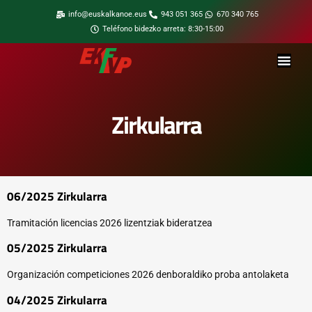
info@euskalkanoe.eus
943 051 365
670 340 765
Teléfono bidezko arreta: 8:30-15:00
Zirkularra
06/2025 Zirkularra
Tramitación licencias 2026 lizentziak bideratzea
05/2025 Zirkularra
Organización competiciones 2026 denboraldiko proba antolaketa
04/2025 Zirkularra