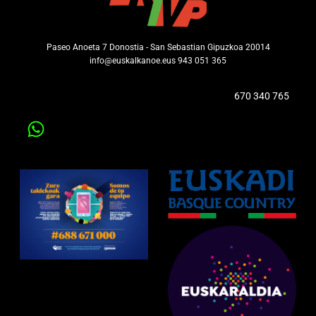
Paseo Anoeta 7 Donostia - San Sebastian Gipuzkoa 20014
info@euskalkanoe.eus 943 051 365
670 340 765