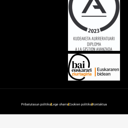
Pribatutasun politika
Lege oharra
Cookien politika
Kontaktua