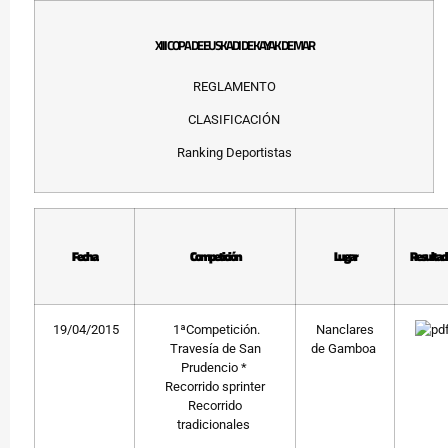
XIII COPA DE EUSKADI DE KAYAK DE MAR
REGLAMENTO
CLASIFICACIÓN
Ranking Deportistas
Fecha
Competición
Lugar
Resultad
19/04/2015
1ªCompetición.
Nanclares
Travesía de San
de Gamboa
Prudencio *
Recorrido sprinter
Recorrido
tradicionales