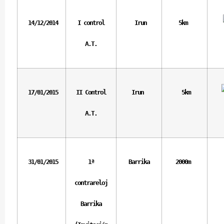
14/12/2014
I control
Irun
5km
A.T.
17/01/2015
II Control
Irun
5km
A.T.
31/01/2015
1ª
Barrika
2000m
contrareloj
Barrika