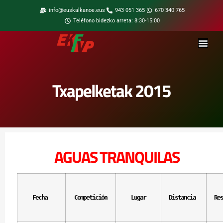
info@euskalkanoe.eus
943 051 365
670 340 765
Teléfono bidezko arreta: 8:30-15:00
Txapelketak 2015
AGUAS TRANQUILAS
Fecha
Competición
Lugar
Distancia
Res