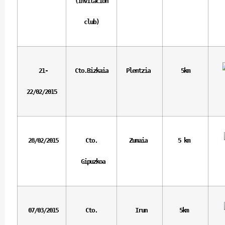
(Invitación
club)
21-
Cto.Bizkaia
Plentzia
5km
22/02/2015
28/02/2015
Cto.
Zumaia
5 km
Gipuzkoa
07/03/2015
Cto.
Irun
5km