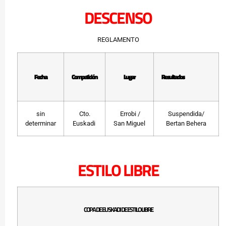
DESCENSO
REGLAMENTO
Fecha
Competición
Lugar
Resultados
sin
Cto.
Errobi /
Suspendida/
determinar
Euskadi
San Miguel
Bertan Behera
ESTILO LIBRE
COPA DE EUSKADI DE ESTILO LIBRE