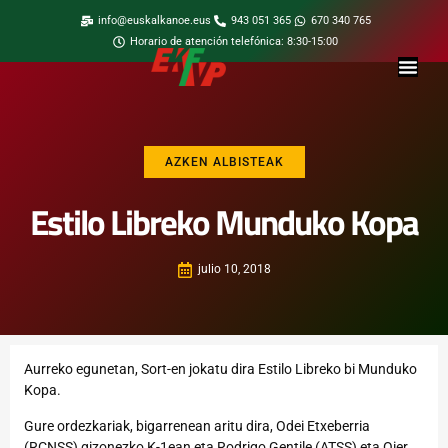
info@euskalkanoe.eus
943 051 365
670 340 765
Horario de atención telefónica: 8:30-15:00
AZKEN ALBISTEAK
Estilo Libreko Munduko Kopa
julio 10, 2018
Aurreko egunetan, Sort-en jokatu dira Estilo Libreko bi Munduko
Kopa.
Gure ordezkariak, bigarrenean aritu dira, Odei Etxeberria
(RCNSS) gizonezko K-1ean eta Rodrigo Gentile (ATSS) eta Oier