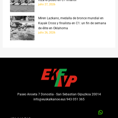
roza el podio en C1 infantil
julio 27, 2026
Miren Lazkano, medalla de bronce mundial en
Kayak Cross y finalista en C1: un fin de semana
de élite en Oklahoma
julio 26, 2026
Paseo Anoeta 7 Donostia - San Sebastian Gipuzkoa 20014
info@euskalkanoe.eus 943 051 365