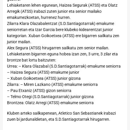
Lehiaketaren lehen egunean, Haizea Segurak (ATSS) eta Olatz
Arregik (ATSS) irabazi zuten junior eta senior mailako
emakumezkoetan, hurrenez hurren.
Zilarra Klara Olazabalentzat (S.D.Santiagotarrak) emakume
seniorretan eta Izar Garcia bere klubeko kidearentzat junior
kategorian. Xuban Goikoetxea (ATSS) ere bigarren sailkatu zen
junior mailan.
Alex Segura (ATSS) hirugarren sailkatu zen senior mailan.
Lehiaketaren bigarren eguna hobea izan zen, 3 urre, 3 zilar eta
brontze bat lortu baitzuten:
Urrea: – Klara Olazabal (S.D.Santiagotarrak) emakume seniorra
– Haizea Segura (ATSS) emakume junior
– Xuban Goikoetxea (ATSS) junior gizona
Zilarra: – Miren Lazkano (ATSS) emakume seniorra
– Pau Etxaniz (ATSS) gizon seniorra
– Telmo Otegi (S.D.Santiagotarrak) junior gizona
Brontzea: Olatz Arregi (ATSS) emakume seniorra
Kluben arteko sailkapenean, Atletico San Sebastianek irabazi
zuen bi jardunaldietan, eta S.D.Santiagotarrak hirugarren.