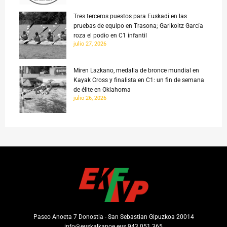
Tres terceros puestos para Euskadi en las
pruebas de equipo en Trasona; Garikoitz García
roza el podio en C1 infantil
julio 27, 2026
Miren Lazkano, medalla de bronce mundial en
Kayak Cross y finalista en C1: un fin de semana
de élite en Oklahoma
julio 26, 2026
Paseo Anoeta 7 Donostia - San Sebastian Gipuzkoa 20014
info@euskalkanoe.eus 943 051 365