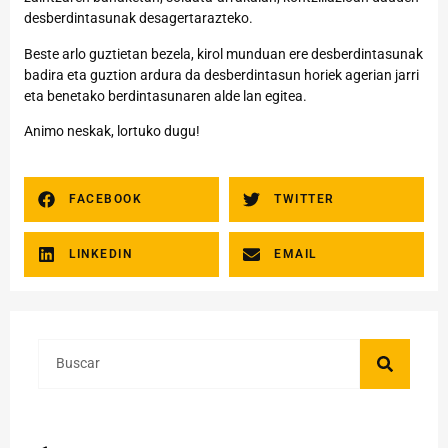
desberdintasunak desagertarazteko.
Beste arlo guztietan bezela, kirol munduan ere desberdintasunak
badira eta guztion ardura da desberdintasun horiek agerian jarri
eta benetako berdintasunaren alde lan egitea.
Animo neskak, lortuko dugu!
FACEBOOK
TWITTER
LINKEDIN
EMAIL