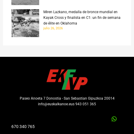
Miren Lazkano, medalla de bronce mundial en
Kayak Cross y finalista en C1: un fin de semana
de élite en Oklahoma
julio 26, 2026
Paseo Anoeta 7 Donostia - San Sebastian Gipuzkoa 20014
info@euskalkanoe.eus 943 051 365
670 340 765