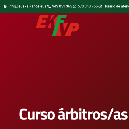
info@euskalkanoe.eus
943 051 365
670 340 765
Horario de aten
Curso árbitros/as