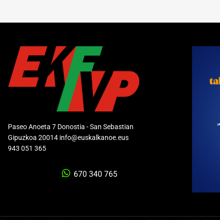
Paseo Anoeta 7 Donostia - San Sebastian
Gipuzkoa 20014 info@euskalkanoe.eus
943 051 365
670 340 765