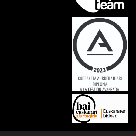
Lorem ipsum dolor sit amet, consectetur adipiscing elit. Ut elit tellus,