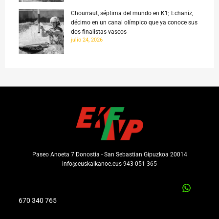
Chourraut, séptima del mundo en K1; Echaniz,
décimo en un canal olímpico que ya conoce sus
dos finalistas vascos
julio 24, 2026
Paseo Anoeta 7 Donostia - San Sebastian Gipuzkoa 20014
info@euskalkanoe.eus 943 051 365
670 340 765