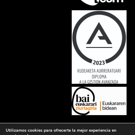
Lorem ipsum dolor sit amet, consectetur adipiscing elit. Ut elit tellus,
Utilizamos cookies para ofrecerte la mejor experiencia en
luctus nec ullamcorper mattis, pulvinar dapibus leo.